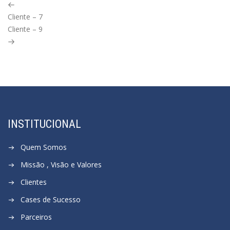
Previous
Cliente – 7
Post
Next
Cliente – 9
Post
INSTITUCIONAL
Quem Somos
Missão , Visão e Valores
Clientes
Cases de Sucesso
Parceiros