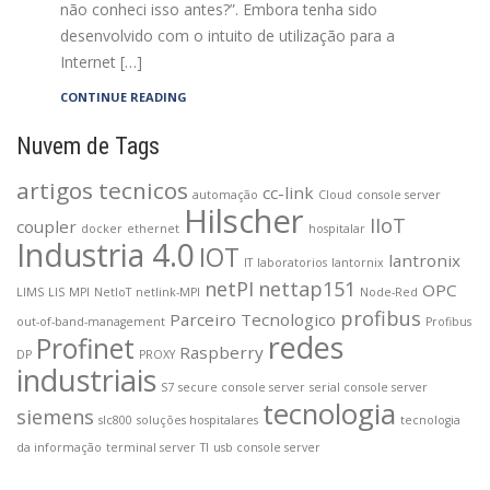
não conheci isso antes?”. Embora tenha sido
desenvolvido com o intuito de utilização para a
Internet […]
CONTINUE READING
Nuvem de Tags
artigos tecnicos
cc-link
automação
Cloud
console server
Hilscher
IIoT
coupler
docker
ethernet
hospitalar
Industria 4.0
IOT
lantronix
IT
laboratorios
lantornix
netPI
nettap151
OPC
LIMS
LIS
MPI
NetIoT
netlink-MPI
Node-Red
profibus
Parceiro Tecnologico
out-of-band-management
Profibus
redes
Profinet
Raspberry
DP
PROXY
industriais
S7
secure console server
serial console server
tecnologia
siemens
slc800
soluções hospitalares
tecnologia
da informação
terminal server
TI
usb console server