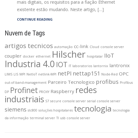
mais digitais, os requisitos para a fiação Ethernet
existente estão mudando. Neste artigo, […]
CONTINUE READING
Nuvem de Tags
artigos tecnicos
cc-link
automação
Cloud
console server
Hilscher
IIoT
coupler
docker
ethernet
hospitalar
Industria 4.0
IOT
lantronix
IT
laboratorios
lantornix
netPI
nettap151
OPC
LIMS
LIS
MPI
NetIoT
netlink-MPI
Node-Red
profibus
Parceiro Tecnologico
out-of-band-management
Profibus
redes
Profinet
Raspberry
DP
PROXY
industriais
S7
secure console server
serial console server
tecnologia
siemens
slc800
soluções hospitalares
tecnologia
da informação
terminal server
TI
usb console server