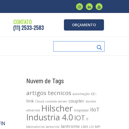
CONTATO
ORÇAMENTO
(11) 2533-2583
Nuvem de Tags
artigos tecnicos
cc-
automação
link
coupler
Cloud
console server
docker
Hilscher
IIoT
ethernet
hospitalar
Industria 4.0
IOT
IT
FIN
lantronix
laboratorios
lantornix
LIMS
LIS
MPI