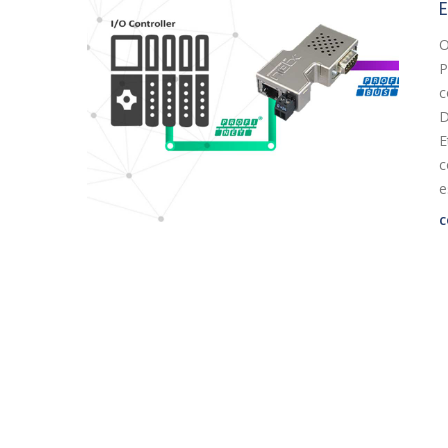
E
O
P
c
D
E
c
e
C