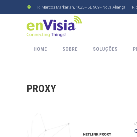
R Marcos Markarian, 1025 - SL 909 - Nova Aliança
Ri
HOME
SOBRE
SOLUÇÕES
P
PROXY
B
C