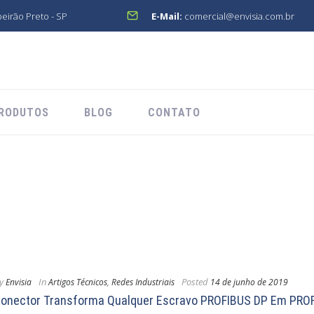
beirão Preto - SP
E-Mail:
comercial@envisia.com.br
RODUTOS
BLOG
CONTATO
y
In
Posted
Envisia
Artigos Técnicos
,
Redes Industriais
14 de junho de 2019
onector Transforma Qualquer Escravo PROFIBUS DP Em PRO