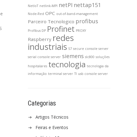
netPI
nettap151
NetIoT
netlink-MPI
OPC
de
Node-Red
out-of-band-management
profibus
Parceiro Tecnologico
Profinet
S
Profibus DP
PROXY
redes
Raspberry
industriais
S7
secure console server
siemens
serial console server
slc800
soluções
tecnologia
hospitalares
tecnologia da
informação
terminal server
TI
usb console server
Categorias
Artigos Técnicos
Feiras e Eventos