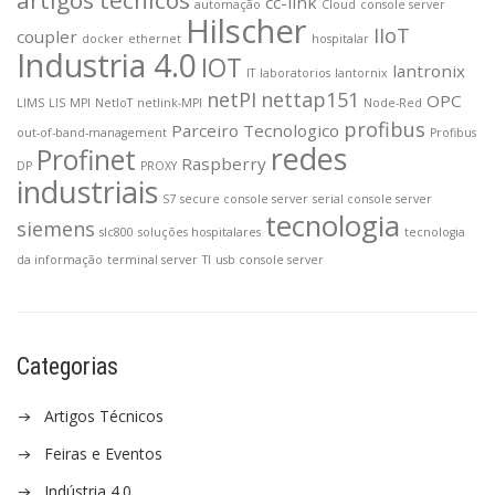
artigos tecnicos
cc-link
automação
Cloud
console server
Hilscher
IIoT
coupler
docker
ethernet
hospitalar
Industria 4.0
IOT
lantronix
IT
laboratorios
lantornix
netPI
nettap151
OPC
LIMS
LIS
MPI
NetIoT
netlink-MPI
Node-Red
profibus
Parceiro Tecnologico
out-of-band-management
Profibus
redes
Profinet
Raspberry
DP
PROXY
industriais
S7
secure console server
serial console server
tecnologia
siemens
slc800
soluções hospitalares
tecnologia
da informação
terminal server
TI
usb console server
Categorias
Artigos Técnicos
Feiras e Eventos
Indústria 4.0