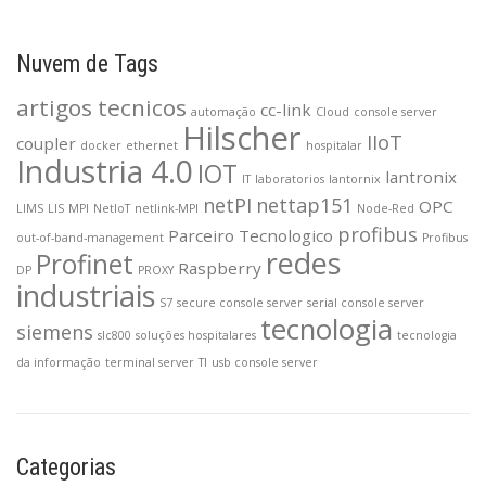
Nuvem de Tags
artigos tecnicos
cc-link
automação
Cloud
console server
Hilscher
IIoT
coupler
docker
ethernet
hospitalar
Industria 4.0
IOT
lantronix
IT
laboratorios
lantornix
netPI
nettap151
OPC
LIMS
LIS
MPI
NetIoT
netlink-MPI
Node-Red
profibus
Parceiro Tecnologico
out-of-band-management
Profibus
redes
Profinet
Raspberry
DP
PROXY
industriais
S7
secure console server
serial console server
tecnologia
siemens
slc800
soluções hospitalares
tecnologia
da informação
terminal server
TI
usb console server
Categorias