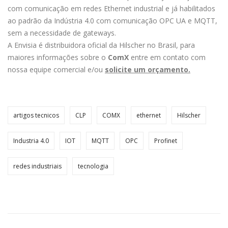
com comunicação em redes Ethernet industrial e já habilitados
ao padrão da Indústria 4.0 com comunicação OPC UA e MQTT,
sem a necessidade de gateways.
A Envisia é distribuidora oficial da Hilscher no Brasil, para
maiores informações sobre o
ComX
entre em contato com
nossa equipe comercial e/ou
solicite um orçamento
.
artigos tecnicos
CLP
COMX
ethernet
Hilscher
Industria 4.0
IOT
MQTT
OPC
Profinet
redes industriais
tecnologia