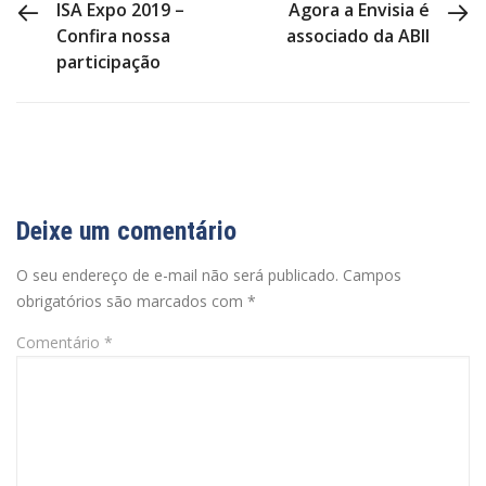
PREVIOUS POST
NEXT POST
ISA Expo 2019 –
Agora a Envisia é
Confira nossa
associado da ABII
participação
Deixe um comentário
O seu endereço de e-mail não será publicado.
Campos
obrigatórios são marcados com
*
Comentário
*