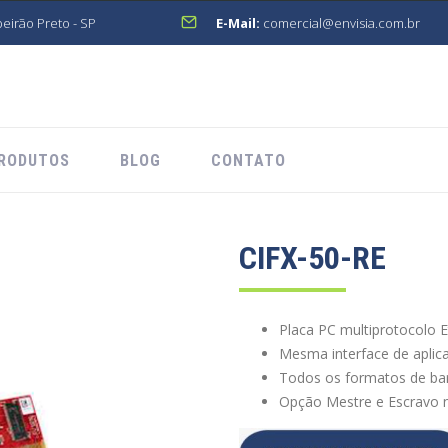
beirão Preto - SP
E-Mail:
comercial@envisia.com.br
RODUTOS
BLOG
CONTATO
CIFX-50-RE
Placa PC multiprotocolo Et
Mesma interface de aplic
Todos os formatos de bar
Opção Mestre e Escravo 