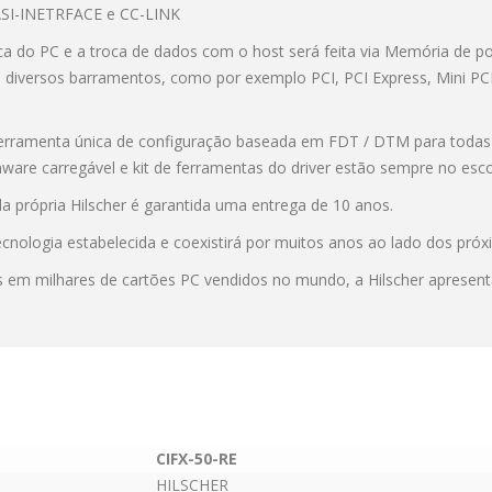
ASI-INETRFACE e CC-LINK
aca do PC e a troca de dados com o host será feita via Memória de p
 diversos barramentos, como por exemplo PCI, PCI Express, Mini PCI
erramenta única de configuração baseada em FDT / DTM para todas 
are carregável e kit de ferramentas do driver estão sempre no esc
da própria
Hilscher
é garantida uma entrega de 10 anos.
cnologia estabelecida e coexistirá por muitos anos ao lado dos pró
s em milhares de cartões PC vendidos no mundo, a
Hilscher
apresenta
CIFX-50-RE
HILSCHER