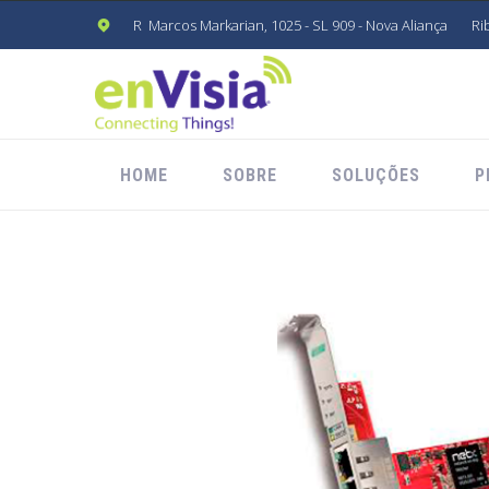
R Marcos Markarian, 1025 - SL 909 - Nova Aliança
Ri
HOME
SOBRE
SOLUÇÕES
P