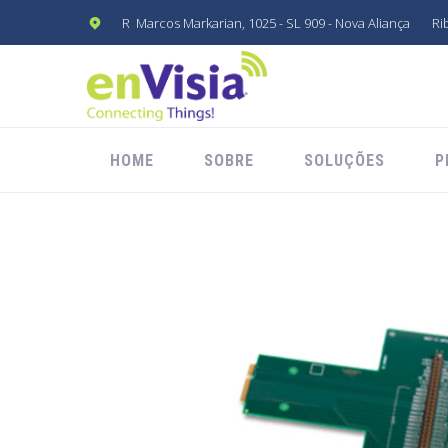
R Marcos Markarian, 1025 - SL 909 - Nova Aliança
Ri
HOME
SOBRE
SOLUÇÕES
P