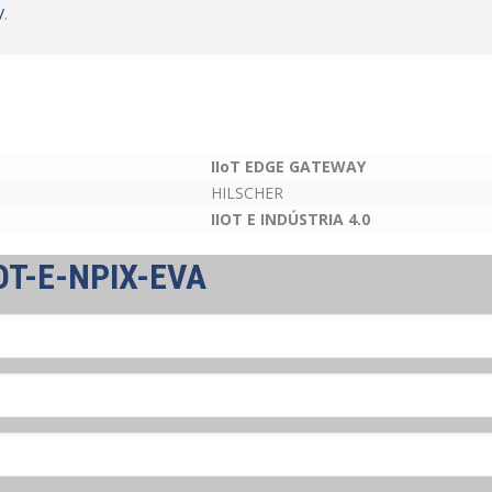
/
.
IIoT EDGE GATEWAY
HILSCHER
IIOT E INDÚSTRIA 4.0
T-E-NPIX-EVA