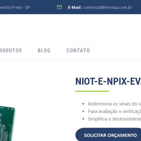
beirão Preto - SP
E-Mail:
comercial@envisia.com.br
RODUTOS
BLOG
CONTATO
NIOT-E-NPIX-E
Redireciona os sinais do 
Para avaliação e verificaç
Simplifica o desenvolvim